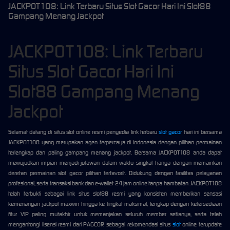
JACKPOT108: Link Terbaru Situs Slot Gacor Hari Ini Slot88
Gampang Menang Jackpot
JACKPOT108: Link Terbaru
Situs Slot Gacor Hari Ini
Slot88 Gampang Menang
Jackpot
Selamat datang di situs slot online resmi penyedia link terbaru
slot gacor
hari ini bersama
JACKPOT108 yang merupakan agen terpercaya di indonesia dengan pilihan permainan
terlengkap dan paling gampang menang jackpot. Bersama JACKPOT108 anda dapat
mewujudkan impian menjadi jutawan dalam waktu singkat hanya dengan memainkan
deretan permainan slot gacor pilihan terfavorit. Didukung dengan fasilitas pelayanan
profesional, serta transaksi bank dan e-wallet 24 jam online tanpa hambatan. JACKPOT108
telah terbukti sebagai link situs slot88 resmi yang konsisten memberikan sensasi
kemenangan jackpot maxwin hingga ke tingkat maksimal, lengkap dengan ketersediaan
fitur VIP paling mutakhir untuk memanjakan seluruh member setianya, serta telah
mengantongi lisensi resmi dari PAGCOR sebagai rekomendasi situs
slot
online terupdate