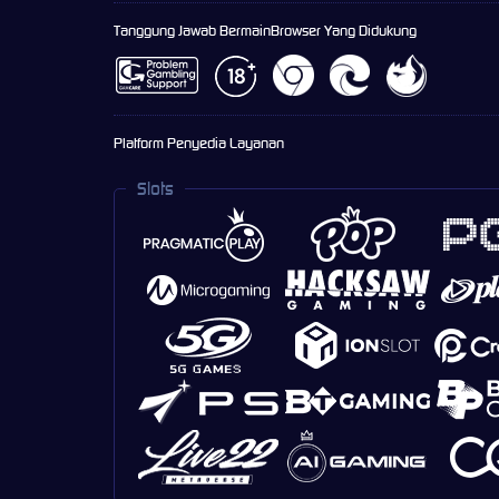
Tanggung Jawab Bermain
Browser Yang Didukung
Platform Penyedia Layanan
Slots