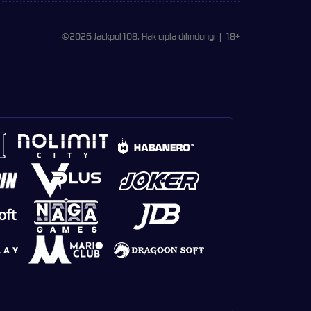
©2026 Jackpot108. Hak cipta dilindungi | 18+