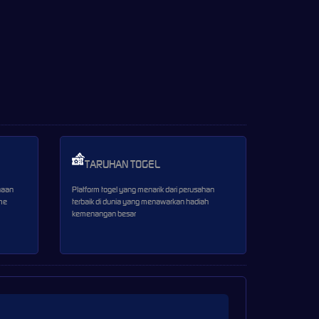
TARUHAN TOGEL
haan
Platform togel yang menarik dari perusahan
ame
terbaik di dunia yang menawarkan hadiah
kemenangan besar