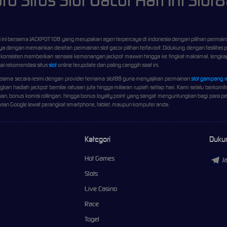
ru Situs Slot Gacor Hari Ini S
i ini bersama JACKPOT108 yang merupakan agen terpercaya di indonesia dengan pilihan perma
engan memainkan deretan permainan slot gacor pilihan terfavorit. Didukung dengan fasilitas pel
g konsisten memberikan sensasi kemenangan jackpot maxwin hingga ke tingkat maksimal, lengka
ai rekomendasi situs
slot
online terupdate dan paling canggih saat ini.
ja sama secara resmi dengan provider ternama slot88 guna menyajikan permainan
slot gampang
adiah jackpot bernilai ratusan juta hingga miliaran rupiah setiap hari. Kami selalu berko
guan, bonus komisi rollingan, hingga bonus loyalty point yang sangat menguntungkan bagi para
rian Google lewat perangkat smartphone, tablet, maupun komputer anda.
Kategori
Duku
Hot Games
J
Slots
Live Casino
Race
Togel