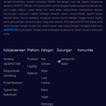
dengan persentase winrate mencapai 99.8%. Jadi jangan ragu lagi, segera bergabung
bersama JACKPOT108 dan raih kesempatan memenangkan hadiah jackpot bernilai ratusan
juta hingga miliaran rupiah setiap hari. Kami selalu berkomitmen memberikan deretan
keuntungan melimpah melalui berbagai tawaran promo bonus terbaik, seperti bonus
deposit harian, bonus cashback mingguan, bonus komisi rollingan, hingga bonus loyalty
point yang sangat menguntungkan bagi para pemain. Situs slot JACKPOT108 dapat anda
akses dengan sangat mudah dan praktis kapan saja cukup dengan mengetik kata kunci
JACKPOT108
di pencarian Google lewat perangkat smartphone, tablet, maupun komputer
anda.
Kebijaksanaan
Platform
Kategori
Dukungan
Komunitas
Tentang
Promosi
Hot
Jackpot10
JACKPOT108
Games
8slot
Loyalty
Responsible
Slots
Referral
Gambling
Live
Pusat Bantuan
Casino
Syarat dan
Race
Ketentuan
Togel
Olahraga