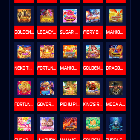
GOLDEN RHINO
LEGACY OF AZTEC
SUGAR FRENZY
FIERY BOXING
MAHJONG WAYS 3+
NEKO TITAN
FORTUNE HORSES
MAHJONG WAYS 3
GOLDEN ISLAND
DRAGON TIGER SHOWDOWN
FORTUNE TRIO
GOVERNMENT DISCO 2
PICHU PICHU
KING'S REALM
MEGA ACE