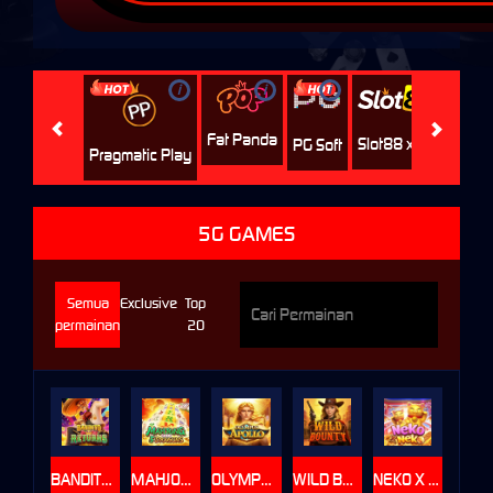
i
i
i
i
i
Facha
Fat Panda
Slot88 x PP
PG Soft
Pragmatic Play
5G GAMES
Semua
Exclusive
Top
permainan
20
BANDITO RETURNS
MAHJONG 5 DRAGONS
OLYMPUS APOLLO
WILD BOUNTY
NEKO X NEKO