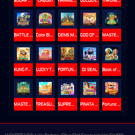
SUGAR HIGH5
LABUBY
HAMMER OF VULCAN
GOLDEN LEGEND
THRONE OF POSEIDON
BATTLE OF ALLIANCE
Color Bingo
GEMS MINER
GOD OF FORTUNE 2
MASTER OF GOLD MINER 2
KUNG FU LEOPARD
LUCKY TIGER
FORTUNE GEMS 2000
DJ SEAL
Book of Egypt
MASTER OF GOLD MINER
TREASURES OF EGYPT
SUPREME ACE
PINATA 1000
Fortune Lion