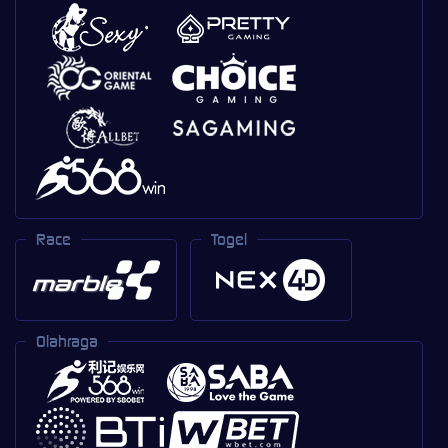
Race
Togel
Olahraga