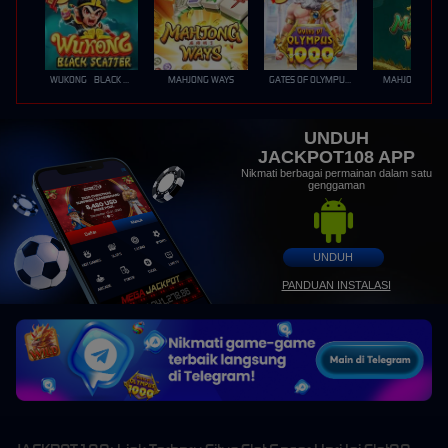
WUKONG - BLACK SCATTER
MAHJONG WAYS
GATES OF OLYMPUS 1000
MAHJONG WAYS
UNDUH
JACKPOT108 APP
Nikmati berbagai permainan dalam satu
genggaman
UNDUH
PANDUAN INSTALASI