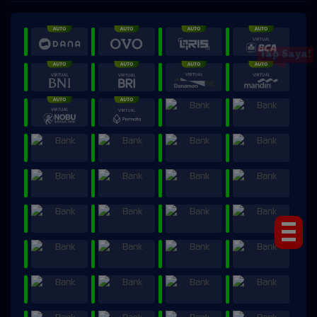
Tap Saya!