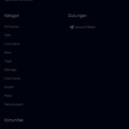
Kategori
Dukungan
Hot Games
Jackpot108slot
Slots
Live Casino
Race
Togel
Olahraga
Crash Game
Arcade
Poker
Sabung Ayam
Komunitas