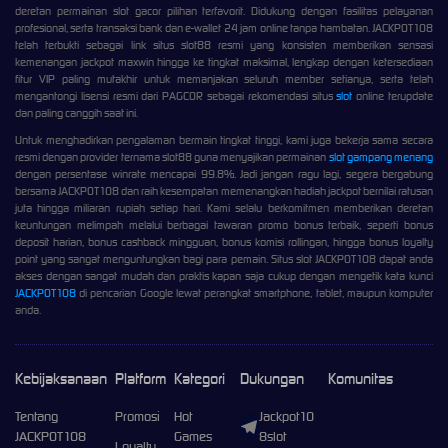
deretan permainan slot gacor pilihan terfavorit. Didukung dengan fasilitas pelayanan
profesional, serta transaksi bank dan e-wallet 24 jam online tanpa hambatan. JACKPOT108
telah terbukti sebagai link situs slot88 resmi yang konsisten memberikan sensasi
kemenangan jackpot maxwin hingga ke tingkat maksimal, lengkap dengan ketersediaan
fitur VIP paling mutakhir untuk memanjakan seluruh member setianya, serta telah
mengantongi lisensi resmi dari PAGCOR sebagai rekomendasi situs
slot
online terupdate
dan paling canggih saat ini.
Untuk menghadirkan pengalaman bermain tingkat tinggi, kami juga bekerja sama secara
resmi dengan provider ternama slot88 guna menyajikan permainan
slot gampang menang
dengan persentase winrate mencapai 99.8%. Jadi jangan ragu lagi, segera bergabung
bersama JACKPOT108 dan raih kesempatan memenangkan hadiah jackpot bernilai ratusan
juta hingga miliaran rupiah setiap hari. Kami selalu berkomitmen memberikan deretan
keuntungan melimpah melalui berbagai tawaran promo bonus terbaik, seperti bonus
deposit harian, bonus cashback mingguan, bonus komisi rollingan, hingga bonus loyalty
point yang sangat menguntungkan bagi para pemain. Situs slot JACKPOT108 dapat anda
akses dengan sangat mudah dan praktis kapan saja cukup dengan mengetik kata kunci
JACKPOT108
di pencarian Google lewat perangkat smartphone, tablet, maupun komputer
anda.
Kebijaksanaan
Platform
Kategori
Dukungan
Komunitas
Tentang
Promosi
Hot
Jackpot10
JACKPOT108
Games
8slot
Loyalty