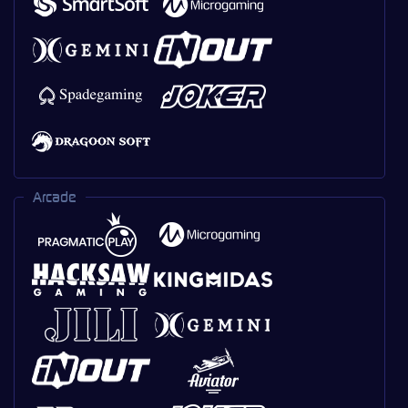
Arcade