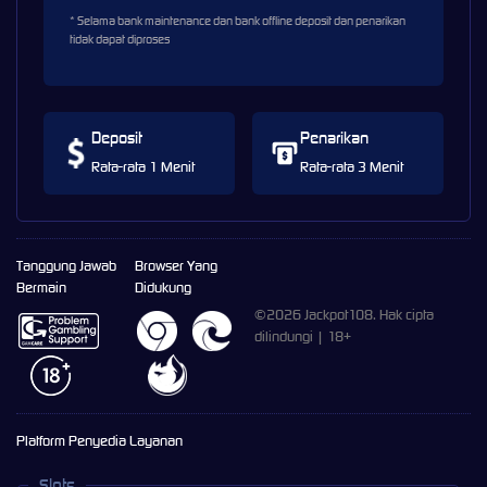
* Selama bank maintenance dan bank offline deposit dan penarikan
tidak dapat diproses
Deposit
Penarikan
Rata-rata 1 Menit
Rata-rata 3 Menit
Tanggung Jawab
Browser Yang
Bermain
Didukung
©2026 Jackpot108. Hak cipta
dilindungi | 18+
Platform Penyedia Layanan
Slots