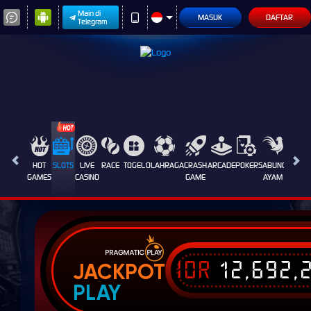
Main di
MASUK
DAFTAR
Telegram
HOT
SLOTS
LIVE
RACE
TOGEL
OLAHRAGA
CRASH
ARCADE
POKER
SABUNG
PROMO
GAMES
CASINO
GAME
AYAM
IDR
12,692,
JACKPOT
PLAY