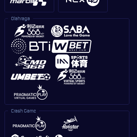
Olahraga
Crash Game