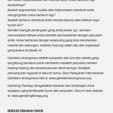
secepatnya?
Apakah argumentasi, frustasi atau kekecewaan membuat anda
menginginkan untuk bertaruh lagi?
Apakah bertaruh membuat anda merasa depresi atau bahkan ingin
bunuh diri?
Semakin banyak pertanyaan yang anda jawab 'ya', semakin
menunjukkan bahwa anda memiliki permasalahan dengan perjudian
anda. Untuk berbicara dengan seseorang yang bisa memberikan
nasihat dan dukungan, silahkan hubungi salah satu dari organisasi
yang tertera di bawah ini.
Gamblers Anonymous adalah kumpulan dari pria dan wanita yang
bergabung bersama untuk membantu masalah perjudian mereka
masing-masing dan sesama pemain berat lainnya. Terdapat
perkumpulan regional di seluruh dunia. Situs Pelayanan internasional
Gamblers Anonymous ada di: www.gamblersanonymous.org
Gambling Therapy menyediakan bantuan dan bimbingan untuk
siapapun yang terdampak buruk oleh perjudian. Situs ini bisa diakses
di: www.gamblingtherapy.org
BERJUDI DIBAWAH UMUR