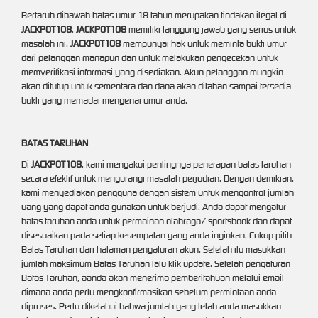
Bertaruh dibawah batas umur 18 tahun merupakan tindakan ilegal di
JACKPOT108
.
JACKPOT108
memiliki tanggung jawab yang serius untuk
masalah ini.
JACKPOT108
mempunyai hak untuk meminta bukti umur
dari pelanggan manapun dan untuk melakukan pengecekan untuk
memverifikasi informasi yang disediakan. Akun pelanggan mungkin
akan ditutup untuk sementara dan dana akan ditahan sampai tersedia
bukti yang memadai mengenai umur anda.
BATAS TARUHAN
Di
JACKPOT108
, kami mengakui pentingnya penerapan batas taruhan
secara efektif untuk mengurangi masalah perjudian. Dengan demikian,
kami menyediakan pengguna dengan sistem untuk mengontrol jumlah
uang yang dapat anda gunakan untuk berjudi. Anda dapat mengatur
batas taruhan anda untuk permainan olahraga/ sportsbook dan dapat
disesuaikan pada setiap kesempatan yang anda inginkan. Cukup pilih
Batas Taruhan dari halaman pengaturan akun. Setelah itu masukkan
jumlah maksimum Batas Taruhan lalu klik update. Setelah pengaturan
Batas Taruhan, aanda akan menerima pemberitahuan melalui email
dimana anda perlu mengkonfirmasikan sebelum permintaan anda
diproses. Perlu diketahui bahwa jumlah yang telah anda masukkan