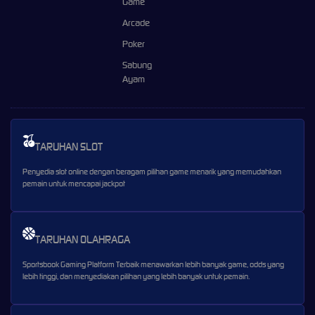
Game
Arcade
Poker
Sabung
Ayam
TARUHAN SLOT
Penyedia slot online dengan beragam pilihan game menarik yang memudahkan
pemain untuk mencapai jackpot
TARUHAN OLAHRAGA
Sportsbook Gaming Platform Terbaik menawarkan lebih banyak game, odds yang
lebih tinggi, dan menyediakan pilihan yang lebih banyak untuk pemain.