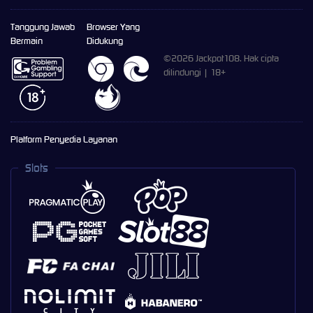
Tanggung Jawab
Browser Yang
Bermain
Didukung
©2026 Jackpot108. Hak cipta
dilindungi | 18+
Platform Penyedia Layanan
Slots