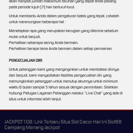
akan menjadi jumlah maksimum taruhan yang dapat anda pasang
pada periode tujuh (7) hari berturut-turut.
Untuk membantu Anda dalam pengaturan batas yang tepat, cobalah
untuk merenungkan beberapa hal :
Menetapkan apa yang merupakan kerugian yang diterima sebelum
mulai untuk berjudi.
Perhatikan seberapa sering Anda bermain.
Perhatikan berapa lama Anda bermain dalam setiap permainan.
PENGECUALIAN DIRI
Untuk pelanggan kami yang menginginkan untuk membatasi dirinya
dari berjudi, kami menyediakan fasilitas pengecualian diri yang
memungkinkan pelanggan untuk menutup akunnya untuk minimum
waktu 6 bulan sampai 5 tahun sesuai dengan permintaan. Silahkan
hubungi Petugas Layanan Pelanggan melalui “Live Chat” yang ada di
situs untuk informasi lebih lanjut.
JACKPOT108: Link Terbaru Situs Slot Gacor Hari Ini Slot88
Gampang Menang Jackpot