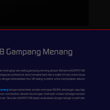
lot88 Gampang Menang
inan terlengkap dan paling gampang menang jackpot. Bersama JACKPOT108
ayanan profesional, serta transaksi bank dan e-wallet 24 jam online tanpa
p dengan ketersediaan fitur VIP paling mutakhir untuk memanjakan seluruh
 menang
dengan persentase winrate mencapai 99.8%. Jadi jangan ragu lagi,
mitmen memberikan deretan keuntungan melimpah melalui berbagai tawaran
 pemain. Situs slot JACKPOT108 dapat anda akses dengan sangat mudah dan