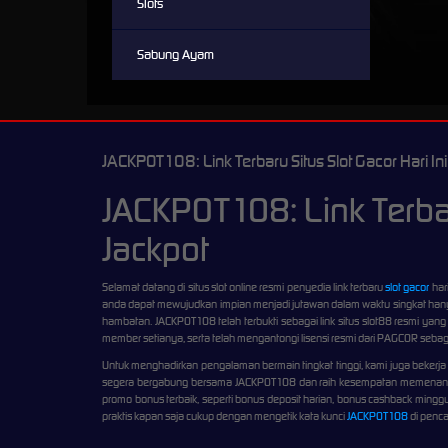
Slots
Sabung Ayam
JACKPOT108: Link Terbaru Situs Slot Gacor Hari 
JACKPOT108: Link Terba
Jackpot
Selamat datang di situs slot online resmi penyedia link terbaru
slot gacor
har
anda dapat mewujudkan impian menjadi jutawan dalam waktu singkat hanya d
hambatan. JACKPOT108 telah terbukti sebagai link situs slot88 resmi yan
member setianya, serta telah mengantongi lisensi resmi dari PAGCOR sebag
Untuk menghadirkan pengalaman bermain tingkat tinggi, kami juga beker
segera bergabung bersama JACKPOT108 dan raih kesempatan memenangkan h
promo bonus terbaik, seperti bonus deposit harian, bonus cashback ming
praktis kapan saja cukup dengan mengetik kata kunci
JACKPOT108
di penca