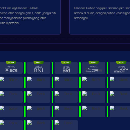
ook Gaming Platform Terbaik
Platform Pilihan bagi perusahaan-perusa
kan lebih banyak game, odds yang lebih
terbaik di dunia, dengan pilihan variasi g
 dan menyediakan pilihan yang lebih
terbanyak
untuk pemain.