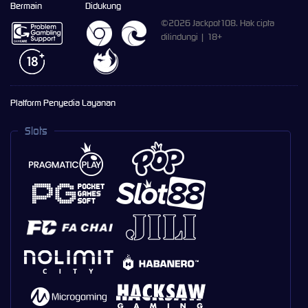
Bermain
Didukung
©2026 Jackpot108. Hak cipta
dilindungi | 18+
Platform Penyedia Layanan
Slots