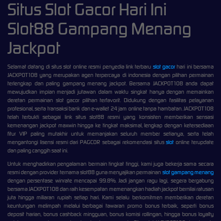
Situs Slot Gacor Hari Ini
Slot88 Gampang Menang
Jackpot
Selamat datang di situs slot online resmi penyedia link terbaru
slot gacor
hari ini bersama
JACKPOT108 yang merupakan agen terpercaya di indonesia dengan pilihan permainan
terlengkap dan paling gampang menang jackpot. Bersama JACKPOT108 anda dapat
mewujudkan impian menjadi jutawan dalam waktu singkat hanya dengan memainkan
deretan permainan slot gacor pilihan terfavorit. Didukung dengan fasilitas pelayanan
profesional, serta transaksi bank dan e-wallet 24 jam online tanpa hambatan. JACKPOT108
telah terbukti sebagai link situs slot88 resmi yang konsisten memberikan sensasi
kemenangan jackpot maxwin hingga ke tingkat maksimal, lengkap dengan ketersediaan
fitur VIP paling mutakhir untuk memanjakan seluruh member setianya, serta telah
mengantongi lisensi resmi dari PAGCOR sebagai rekomendasi situs
slot
online terupdate
dan paling canggih saat ini.
Untuk menghadirkan pengalaman bermain tingkat tinggi, kami juga bekerja sama secara
resmi dengan provider ternama slot88 guna menyajikan permainan
slot gampang menang
dengan persentase winrate mencapai 99.8%. Jadi jangan ragu lagi, segera bergabung
bersama JACKPOT108 dan raih kesempatan memenangkan hadiah jackpot bernilai ratusan
juta hingga miliaran rupiah setiap hari. Kami selalu berkomitmen memberikan deretan
keuntungan melimpah melalui berbagai tawaran promo bonus terbaik, seperti bonus
deposit harian, bonus cashback mingguan, bonus komisi rollingan, hingga bonus loyalty