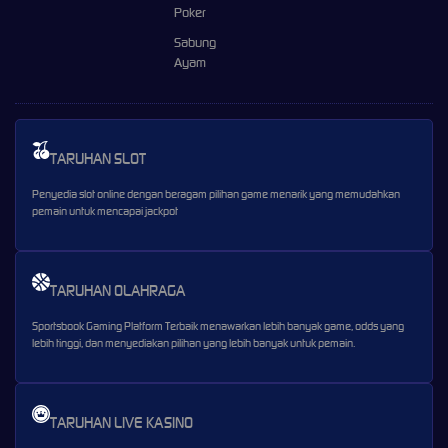
Poker
Sabung
Ayam
TARUHAN SLOT
Penyedia slot online dengan beragam pilihan game menarik yang memudahkan
pemain untuk mencapai jackpot
TARUHAN OLAHRAGA
Sportsbook Gaming Platform Terbaik menawarkan lebih banyak game, odds yang
lebih tinggi, dan menyediakan pilihan yang lebih banyak untuk pemain.
TARUHAN LIVE KASINO