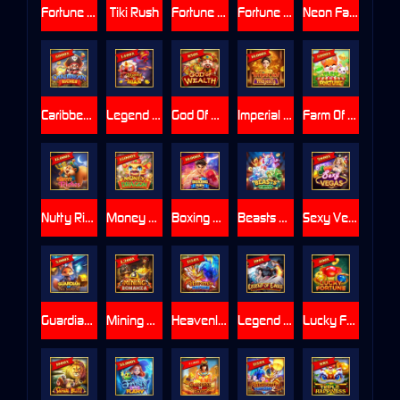
Fortune Jewels III
Tiki Rush
Fortune Jewels II
Fortune Jewels I
Neon Fantasy
Caribbean Riches
Legend of Nian
God Of Wealth
Imperial Majesty
Farm Of Fortune
Nutty Riches
Money Dragon
Boxing Fury
Beasts Of Luck
Sexy Vegas
Guardian of the Museum
Mining Bonanza
Heavenly Fortunes
Legend Of Eagle
Lucky Fortune