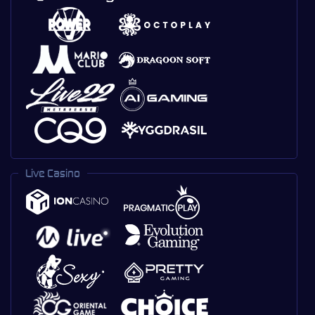
Live Casino