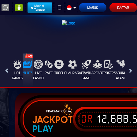
Main di
MASUK
DAFTAR
Telegram
HOT
SLOTS
LIVE
RACE
TOGEL
OLAHRAGA
CRASH
ARCADE
POKER
SABUNG
PROMO
GAMES
CASINO
GAME
AYAM
IDR
12,688,
JACKPOT
PLAY