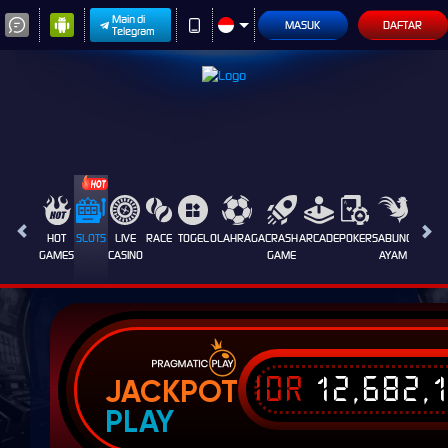
Main di
MASUK
DAFTAR
Telegram
HOT
SLOTS
LIVE
RACE
TOGEL
OLAHRAGA
CRASH
ARCADE
POKER
SABUNG
PROMO
GAMES
CASINO
GAME
AYAM
IDR
12,682,
JACKPOT
PLAY