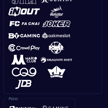
Poker