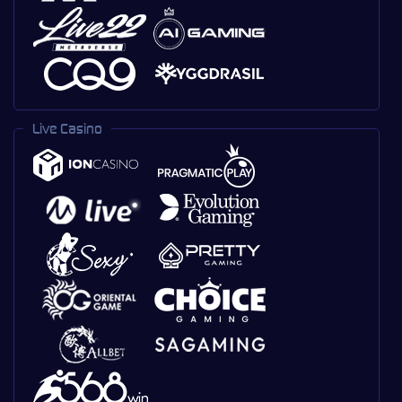
Live Casino