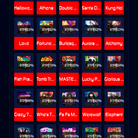
Halloween
Athena
Double Happiness
Santa Claus
Kung Hei
RTP
93%
RTP
92%
RTP
91%
RTP
92%
RTP
93%
Love
Fortune God
Burlesque 2
Aurora Wolf
Alchemy
RTP
82%
RTP
79%
RTP
95%
RTP
79%
RTP
84%
Fish Prawn Crab
Tomb Treasure
MASTER HAHA
Lucky Panda
Glorious Kingdom
RTP
88%
RTP
84%
RTP
93%
RTP
90%
RTP
90%
Crazy 777
Who's The Boss
Fa Fa Monkey
Werewolf
Elephant
RTP
85%
RTP
94%
RTP
84%
RTP
79%
RTP
85%