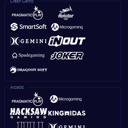
Crash Game
Arcade