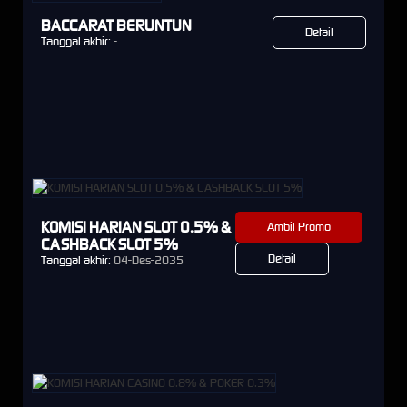
BACCARAT BERUNTUN
Detail
Tanggal akhir:
-
KOMISI HARIAN SLOT 0.5% &
Ambil Promo
CASHBACK SLOT 5%
Detail
Tanggal akhir:
04-Des-2035