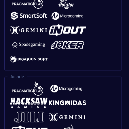
Arcade