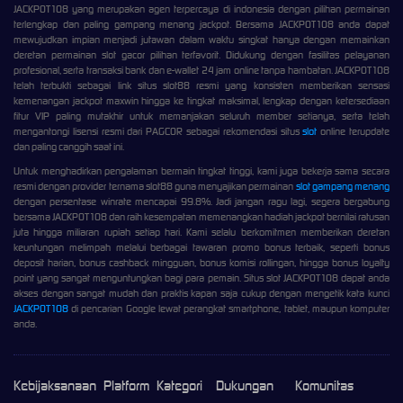
JACKPOT108 yang merupakan agen terpercaya di indonesia dengan pilihan permainan
terlengkap dan paling gampang menang jackpot. Bersama JACKPOT108 anda dapat
mewujudkan impian menjadi jutawan dalam waktu singkat hanya dengan memainkan
deretan permainan slot gacor pilihan terfavorit. Didukung dengan fasilitas pelayanan
profesional, serta transaksi bank dan e-wallet 24 jam online tanpa hambatan. JACKPOT108
telah terbukti sebagai link situs slot88 resmi yang konsisten memberikan sensasi
kemenangan jackpot maxwin hingga ke tingkat maksimal, lengkap dengan ketersediaan
fitur VIP paling mutakhir untuk memanjakan seluruh member setianya, serta telah
mengantongi lisensi resmi dari PAGCOR sebagai rekomendasi situs
slot
online terupdate
dan paling canggih saat ini.
Untuk menghadirkan pengalaman bermain tingkat tinggi, kami juga bekerja sama secara
resmi dengan provider ternama slot88 guna menyajikan permainan
slot gampang menang
dengan persentase winrate mencapai 99.8%. Jadi jangan ragu lagi, segera bergabung
bersama JACKPOT108 dan raih kesempatan memenangkan hadiah jackpot bernilai ratusan
juta hingga miliaran rupiah setiap hari. Kami selalu berkomitmen memberikan deretan
keuntungan melimpah melalui berbagai tawaran promo bonus terbaik, seperti bonus
deposit harian, bonus cashback mingguan, bonus komisi rollingan, hingga bonus loyalty
point yang sangat menguntungkan bagi para pemain. Situs slot JACKPOT108 dapat anda
akses dengan sangat mudah dan praktis kapan saja cukup dengan mengetik kata kunci
JACKPOT108
di pencarian Google lewat perangkat smartphone, tablet, maupun komputer
anda.
Kebijaksanaan
Platform
Kategori
Dukungan
Komunitas