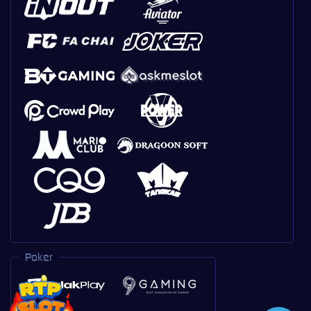
Poker