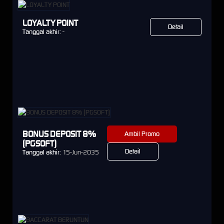
LOYALTY POINT
Detail
Tanggal akhir:
-
BONUS DEPOSIT 8%
Ambil Promo
(PGSOFT)
Detail
Tanggal akhir:
15-Jun-2035