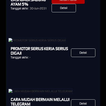
AYAM 5%
Detail
Tanggal akhir:
30-Jun-2031
PROMOTOR SERIUS KERJA SERIUS
DIGAJI
Detail
Tanggal akhir:
-
CARA MUDAH BERMAIN MELALUI
TELEGRAM
Detail