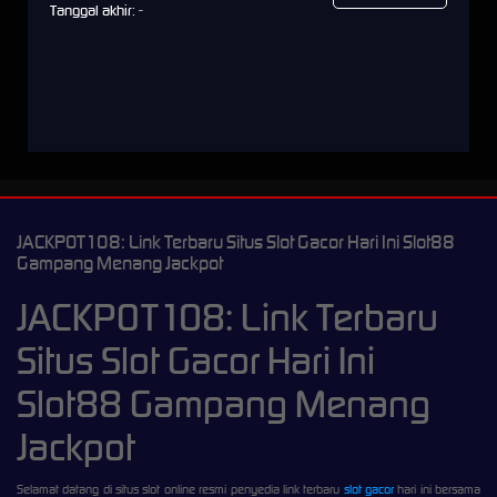
Tanggal akhir:
-
JACKPOT108: Link Terbaru Situs Slot Gacor Hari Ini Slot88
Gampang Menang Jackpot
JACKPOT108: Link Terbaru
Situs Slot Gacor Hari Ini
Slot88 Gampang Menang
Jackpot
Selamat datang di situs slot online resmi penyedia link terbaru
slot gacor
hari ini bersama