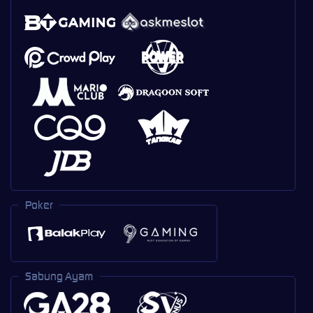
Poker
Sabung Ayam