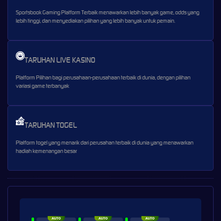
Sportsbook Gaming Platform Terbaik menawarkan lebih banyak game, odds yang
lebih tinggi, dan menyediakan pilihan yang lebih banyak untuk pemain.
TARUHAN LIVE KASINO
Platform Pilihan bagi perusahaan-perusahaan terbaik di dunia, dengan pilihan
variasi game terbanyak
TARUHAN TOGEL
Platform togel yang menarik dari perusahan terbaik di dunia yang menawarkan
hadiah kemenangan besar