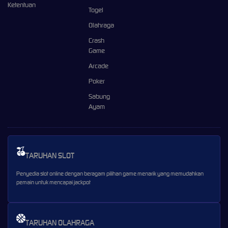
Ketentuan
Togel
Olahraga
Crash
Game
Arcade
Poker
Sabung
Ayam
TARUHAN SLOT
Penyedia slot online dengan beragam pilihan game menarik yang memudahkan
pemain untuk mencapai jackpot
TARUHAN OLAHRAGA