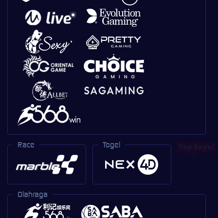
Race
Togel
Tap Saya!
Olahraga