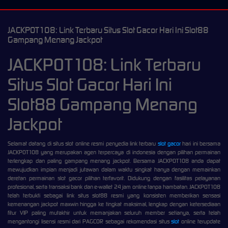
JACKPOT108: Link Terbaru Situs Slot Gacor Hari Ini Slot88
Gampang Menang Jackpot
JACKPOT108: Link Terbaru
Situs Slot Gacor Hari Ini
Slot88 Gampang Menang
Jackpot
Selamat datang di situs slot online resmi penyedia link terbaru
slot gacor
hari ini bersama
JACKPOT108 yang merupakan agen terpercaya di indonesia dengan pilihan permainan
terlengkap dan paling gampang menang jackpot. Bersama JACKPOT108 anda dapat
mewujudkan impian menjadi jutawan dalam waktu singkat hanya dengan memainkan
deretan permainan slot gacor pilihan terfavorit. Didukung dengan fasilitas pelayanan
profesional, serta transaksi bank dan e-wallet 24 jam online tanpa hambatan. JACKPOT108
telah terbukti sebagai link situs slot88 resmi yang konsisten memberikan sensasi
kemenangan jackpot maxwin hingga ke tingkat maksimal, lengkap dengan ketersediaan
fitur VIP paling mutakhir untuk memanjakan seluruh member setianya, serta telah
mengantongi lisensi resmi dari PAGCOR sebagai rekomendasi situs
slot
online terupdate