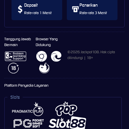
Deposit
Penarikan
Rata-rata 1 Menit
Rata-rata 3 Menit
Tanggung Jawab
Browser Yang
Bermain
Didukung
©2026 Jackpot108. Hak cipta
dilindungi | 18+
Platform Penyedia Layanan
Slots