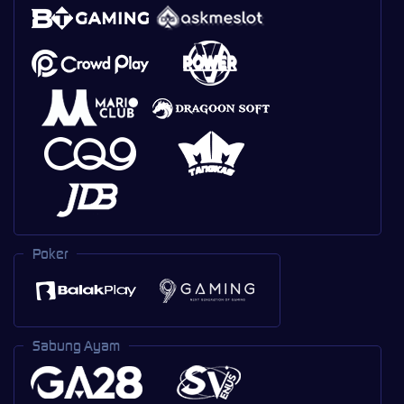
Poker
Sabung Ayam