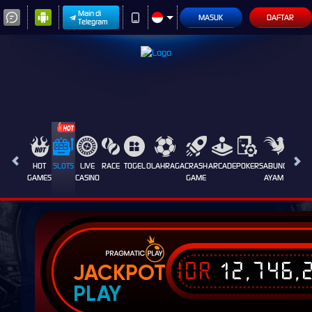
Main di
MASUK
DAFTAR
Telegram
HOT
SLOTS
LIVE
RACE
TOGEL
OLAHRAGA
CRASH
ARCADE
POKER
SABUNG
PROMO
GAMES
CASINO
GAME
AYAM
IDR
12,746,
JACKPOT
PLAY