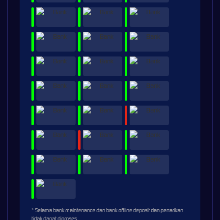
* Selama bank maintenance dan bank offline deposit dan penarikan
tidak dapat diproses