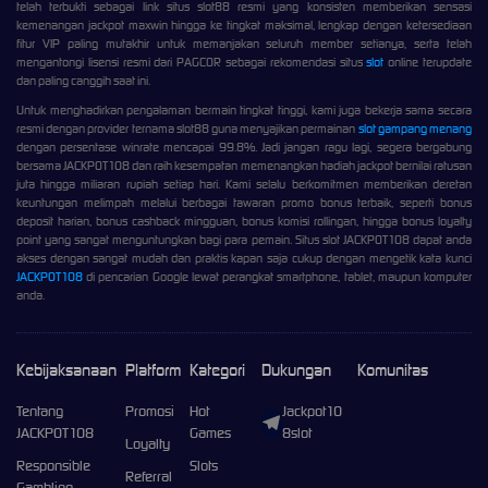
telah terbukti sebagai link situs slot88 resmi yang konsisten memberikan sensasi
kemenangan jackpot maxwin hingga ke tingkat maksimal, lengkap dengan ketersediaan
fitur VIP paling mutakhir untuk memanjakan seluruh member setianya, serta telah
mengantongi lisensi resmi dari PAGCOR sebagai rekomendasi situs
slot
online terupdate
dan paling canggih saat ini.
Untuk menghadirkan pengalaman bermain tingkat tinggi, kami juga bekerja sama secara
resmi dengan provider ternama slot88 guna menyajikan permainan
slot gampang menang
dengan persentase winrate mencapai 99.8%. Jadi jangan ragu lagi, segera bergabung
bersama JACKPOT108 dan raih kesempatan memenangkan hadiah jackpot bernilai ratusan
juta hingga miliaran rupiah setiap hari. Kami selalu berkomitmen memberikan deretan
keuntungan melimpah melalui berbagai tawaran promo bonus terbaik, seperti bonus
deposit harian, bonus cashback mingguan, bonus komisi rollingan, hingga bonus loyalty
point yang sangat menguntungkan bagi para pemain. Situs slot JACKPOT108 dapat anda
akses dengan sangat mudah dan praktis kapan saja cukup dengan mengetik kata kunci
JACKPOT108
di pencarian Google lewat perangkat smartphone, tablet, maupun komputer
anda.
Kebijaksanaan
Platform
Kategori
Dukungan
Komunitas
Tentang
Promosi
Hot
Jackpot10
JACKPOT108
Games
8slot
Loyalty
Responsible
Slots
Referral
Gambling