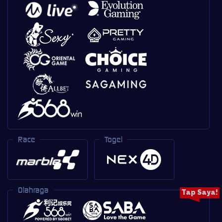
Race
Togel
Olahraga
Tap Saya!