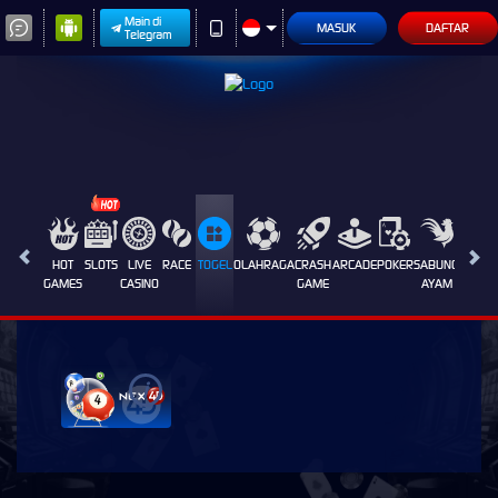
Main di
MASUK
DAFTAR
Telegram
HOT
SLOTS
LIVE
RACE
TOGEL
OLAHRAGA
CRASH
ARCADE
POKER
SABUNG
PROMO
GAMES
CASINO
GAME
AYAM
i