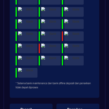
* Selama bank maintenance dan bank offline deposit dan penarikan
tidak dapat diproses