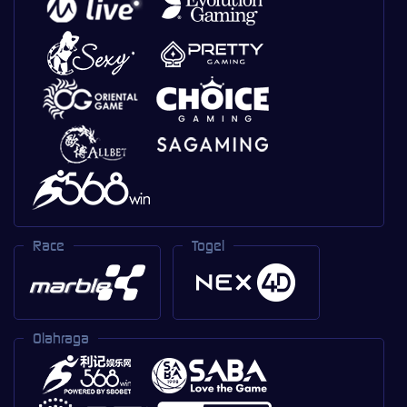
Race
Togel
Olahraga