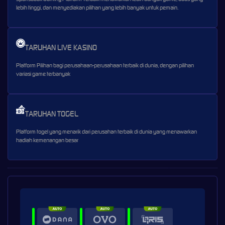
lebih tinggi, dan menyediakan pilihan yang lebih banyak untuk pemain.
TARUHAN LIVE KASINO
Platform Pilihan bagi perusahaan-perusahaan terbaik di dunia, dengan pilihan
variasi game terbanyak
TARUHAN TOGEL
Platform togel yang menarik dari perusahan terbaik di dunia yang menawarkan
hadiah kemenangan besar