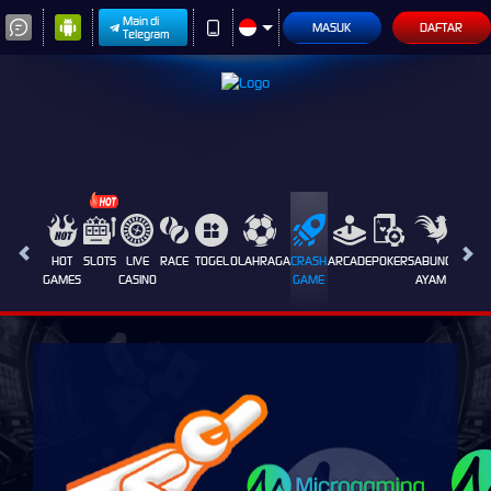
Main di
MASUK
DAFTAR
Telegram
HOT
SLOTS
LIVE
RACE
TOGEL
OLAHRAGA
CRASH
ARCADE
POKER
SABUNG
PROMO
GAMES
CASINO
GAME
AYAM