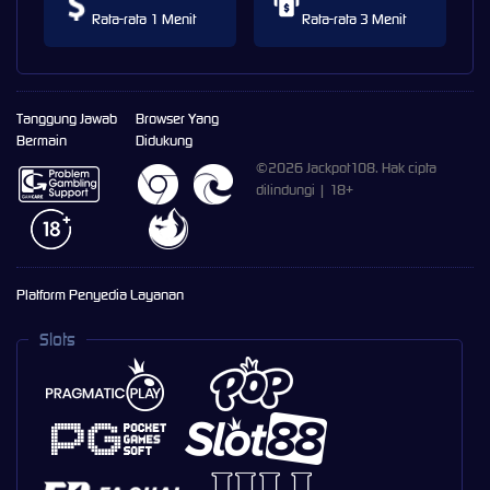
Rata-rata 1 Menit
Rata-rata 3 Menit
Tanggung Jawab
Browser Yang
Bermain
Didukung
©2026 Jackpot108. Hak cipta
dilindungi | 18+
Platform Penyedia Layanan
Slots