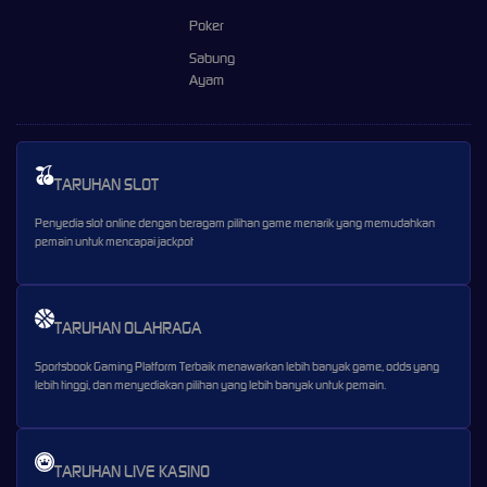
Poker
Sabung
Ayam
TARUHAN SLOT
Penyedia slot online dengan beragam pilihan game menarik yang memudahkan
pemain untuk mencapai jackpot
TARUHAN OLAHRAGA
Sportsbook Gaming Platform Terbaik menawarkan lebih banyak game, odds yang
lebih tinggi, dan menyediakan pilihan yang lebih banyak untuk pemain.
TARUHAN LIVE KASINO