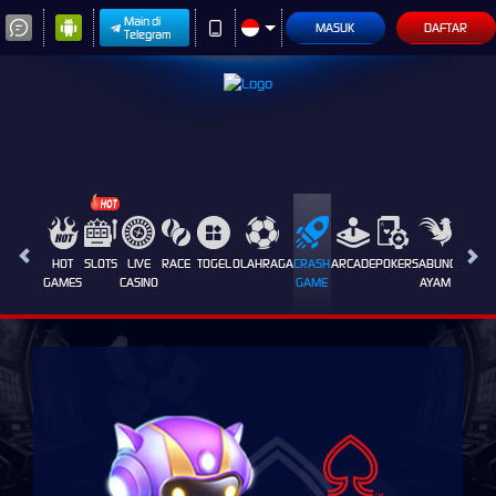
Main di
MASUK
DAFTAR
Telegram
HOT
SLOTS
LIVE
RACE
TOGEL
OLAHRAGA
CRASH
ARCADE
POKER
SABUNG
PROMO
GAMES
CASINO
GAME
AYAM