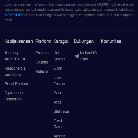
point yang sangat menguntungkan bagi para pemain. Situs slot JACKPOT108 dapat anda
akses dengan sangat mudah dan praktis kapan saja cukup dengan mengetik kata kunci
JACKPOT108
di pencarian Google lewat perangkat smartphone, tablet, maupun komputer
anda.
Kebijaksanaan
Platform
Kategori
Dukungan
Komunitas
Tentang
Promosi
Hot
Jackpot10
JACKPOT108
Games
8slot
Loyalty
Responsible
Slots
Referral
Gambling
Live
Pusat Bantuan
Casino
Syarat dan
Race
Ketentuan
Togel
Olahraga
Crash
Game
Arcade