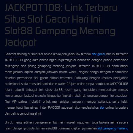
JACKPOT108: Link Terbaru
Situs Slot Gacor Hari Ini
Slot88 Gampang Menang
Jackpot
Selamat datang di situs slot online resmi penyedia link terbaru
slot gacor
hari ini bersama
JACKPOT108 yang merupakan agen terpercaya di indonesia dengan pilihan permainan
terlengkap dan paling gampang menang jackpot. Bersama JACKPOT108 anda dapat
mewujudkan impian menjadi jutawan dalam waktu singkat hanya dengan memainkan
deretan permainan slot gacor pilihan terfavorit. Didukung dengan fasilitas pelayanan
profesional, serta transaksi bank dan e-wallet 24 jam online tanpa hambatan. JACKPOT108
telah terbukti sebagai link situs slot88 resmi yang konsisten memberikan sensasi
kemenangan jackpot maxwin hingga ke tingkat maksimal, lengkap dengan ketersediaan
fitur VIP paling mutakhir untuk memanjakan seluruh member setianya, serta telah
mengantongi lisensi resmi dari PAGCOR sebagai rekomendasi situs
slot
online terupdate
dan paling canggih saat ini.
Untuk menghadirkan pengalaman bermain tingkat tinggi, kami juga bekerja sama secara
resmi dengan provider ternama slot88 guna menyajikan permainan
slot gampang menang