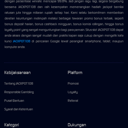
dengan persentase winrate mencapai 99.8%. Jadi jangan ragu lagi, segera bergabung
bersama JACKPOT108 dan raih kesempatan memenangkan hadiah jackpot bernilai
ratusan juta hingga miliaran rupiah setiap hari. Kami selalu berkomitmen memberikan
deretan keuntungan melimpah melalui berbagai tawaran promo bonus terbaik, seperti
bonus deposit harian, bonus cashback mingguan, bonus komisi rollingan, hingga bonus
loyalty point yang sangat menguntungkan bagi para pemain. Situs slot JACKPOT108 dapat
anda akses dengan sangat mudah dan praktis kapan saja cukup dengan mengetik kata
kunci
JACKPOT108
di pencarian Google lewat perangkat smartphone, tablet, maupun
komputer anda.
Kebijaksanaan
Platform
Tentang JACKPOT108
Promosi
Responsible Gambling
Loyalty
Pusat Bantuan
Referral
Syarat dan Ketentuan
Kategori
Dukungan