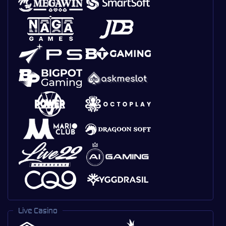
Live Casino