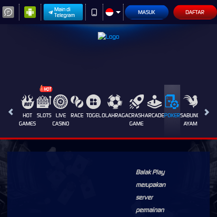
Main di
MASUK
DAFTAR
Telegram
HOT
SLOTS
LIVE
RACE
TOGEL
OLAHRAGA
CRASH
ARCADE
POKER
SABUNG
PROMO
GAMES
CASINO
GAME
AYAM
Balak Play
merupakan
server
permainan