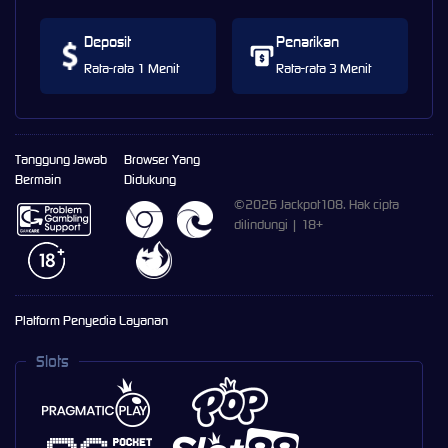
Deposit
Penarikan
Rata-rata 1 Menit
Rata-rata 3 Menit
Tanggung Jawab
Browser Yang
Bermain
Didukung
©2026 Jackpot108. Hak cipta
dilindungi | 18+
Platform Penyedia Layanan
Slots