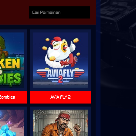
 Zombies
AVIA FLY 2