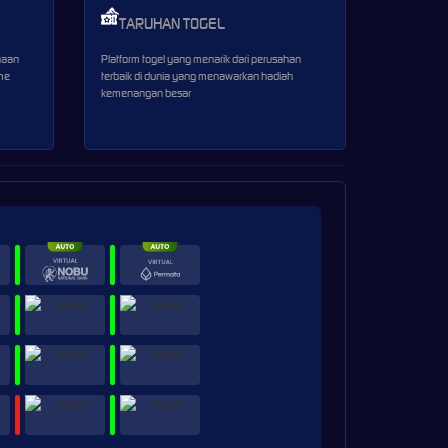
TARUHAN TOGEL
haan
Platform togel yang menarik dari perusahan
ame
terbaik di dunia yang menawarkan hadiah
kemenangan besar