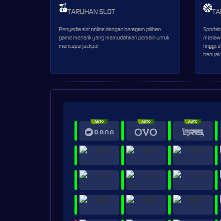
TARUHAN SLOT
TA
Penyedia slot online dengan beragam pilihan
Sportsb
game menarik yang memudahkan pemain untuk
menawar
mencapai jackpot
tinggi,
banyak 