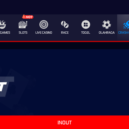
 GAMES
SLOTS
LIVE CASINO
RACE
TOGEL
OLAHRAGA
CRASH
INOUT