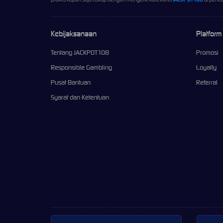
Kebijaksanaan
Platform
Tentang JACKPOT108
Promosi
Responsible Gambling
Loyalty
Pusat Bantuan
Referral
Syarat dan Ketentuan