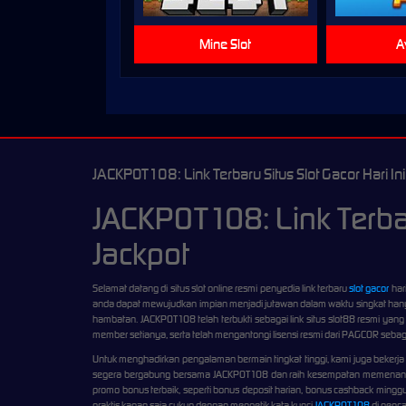
Mine Slot
A
JACKPOT108: Link Terbaru Situs Slot Gacor Hari 
JACKPOT108: Link Terba
Jackpot
Selamat datang di situs slot online resmi penyedia link terbaru
slot gacor
har
anda dapat mewujudkan impian menjadi jutawan dalam waktu singkat hanya d
hambatan. JACKPOT108 telah terbukti sebagai link situs slot88 resmi yan
member setianya, serta telah mengantongi lisensi resmi dari PAGCOR sebag
Untuk menghadirkan pengalaman bermain tingkat tinggi, kami juga beker
segera bergabung bersama JACKPOT108 dan raih kesempatan memenangkan h
promo bonus terbaik, seperti bonus deposit harian, bonus cashback ming
praktis kapan saja cukup dengan mengetik kata kunci
JACKPOT108
di penca