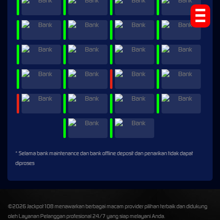
* Selama bank maintenance dan bank offline deposit dan penarikan tidak dapat
diproses
©2026 Jackpot108 menawarkan berbagai macam provider pilihan terbaik dan didukung
oleh Layanan Pelanggan profesional 24/7 yang siap melayani Anda.