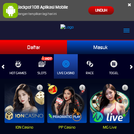
×
Jackpot108 Aplikasi Mobile
UNDUH
Jangan tampilkan lagi hari ini
Daftar
Masuk
HOT GAMES
SLOTS
LIVE CASINO
RACE
TOGEL
OL
i
i
i
ION Casino
PP Casino
MG Live