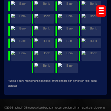
* Selama bank maintenance dan bank offline deposit dan penarikan tidak dapat
diproses
©2026 Jackpot108 menawarkan berbagai macam provider pilihan terbaik dan didukung