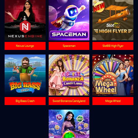
Nexus Lounge
Spaceman
Slot88 High Flyer
Big Bass Crash
Sweet Bonanza Candyland
Mega Wheel