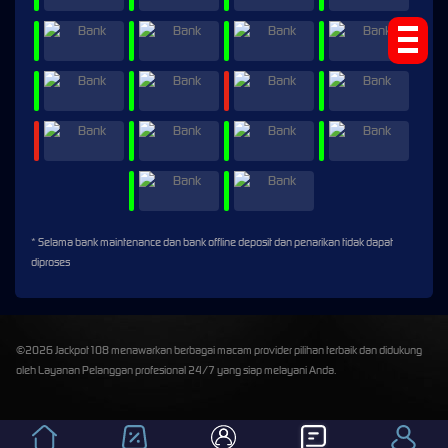
* Selama bank maintenance dan bank offline deposit dan penarikan tidak dapat
diproses
©2026 Jackpot108 menawarkan berbagai macam provider pilihan terbaik dan didukung
oleh Layanan Pelanggan profesional 24/7 yang siap melayani Anda.