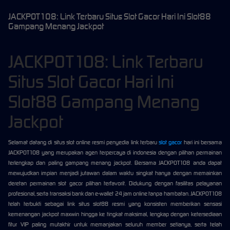
JACKPOT108: Link Terbaru Situs Slot Gacor Hari Ini Slot88
Gampang Menang Jackpot
JACKPOT108: Link Terbaru
Situs Slot Gacor Hari Ini
Slot88 Gampang Menang
Jackpot
Selamat datang di situs slot online resmi penyedia link terbaru
slot gacor
hari ini bersama
JACKPOT108 yang merupakan agen terpercaya di indonesia dengan pilihan permainan
terlengkap dan paling gampang menang jackpot. Bersama JACKPOT108 anda dapat
mewujudkan impian menjadi jutawan dalam waktu singkat hanya dengan memainkan
deretan permainan slot gacor pilihan terfavorit. Didukung dengan fasilitas pelayanan
profesional, serta transaksi bank dan e-wallet 24 jam online tanpa hambatan. JACKPOT108
telah terbukti sebagai link situs slot88 resmi yang konsisten memberikan sensasi
kemenangan jackpot maxwin hingga ke tingkat maksimal, lengkap dengan ketersediaan
fitur VIP paling mutakhir untuk memanjakan seluruh member setianya, serta telah