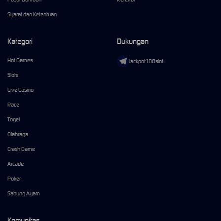
Syarat dan Ketentuan
Kategori
Dukungan
Hot Games
Jackpot108slot
Slots
Live Casino
Race
Togel
Olahraga
Crash Game
Arcade
Poker
Sabung Ayam
Komunitas