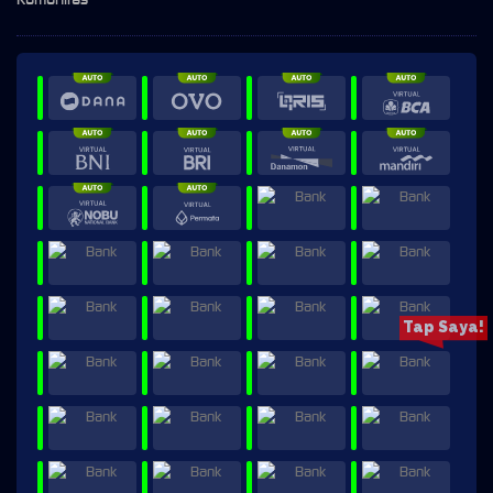
Tap Saya!