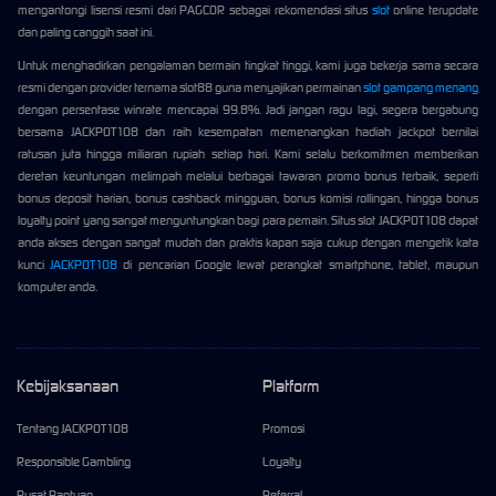
mengantongi lisensi resmi dari PAGCOR sebagai rekomendasi situs
slot
online terupdate
dan paling canggih saat ini.
Untuk menghadirkan pengalaman bermain tingkat tinggi, kami juga bekerja sama secara
resmi dengan provider ternama slot88 guna menyajikan permainan
slot gampang menang
dengan persentase winrate mencapai 99.8%. Jadi jangan ragu lagi, segera bergabung
bersama JACKPOT108 dan raih kesempatan memenangkan hadiah jackpot bernilai
ratusan juta hingga miliaran rupiah setiap hari. Kami selalu berkomitmen memberikan
deretan keuntungan melimpah melalui berbagai tawaran promo bonus terbaik, seperti
bonus deposit harian, bonus cashback mingguan, bonus komisi rollingan, hingga bonus
loyalty point yang sangat menguntungkan bagi para pemain. Situs slot JACKPOT108 dapat
anda akses dengan sangat mudah dan praktis kapan saja cukup dengan mengetik kata
kunci
JACKPOT108
di pencarian Google lewat perangkat smartphone, tablet, maupun
komputer anda.
Kebijaksanaan
Platform
Tentang JACKPOT108
Promosi
Responsible Gambling
Loyalty
Pusat Bantuan
Referral