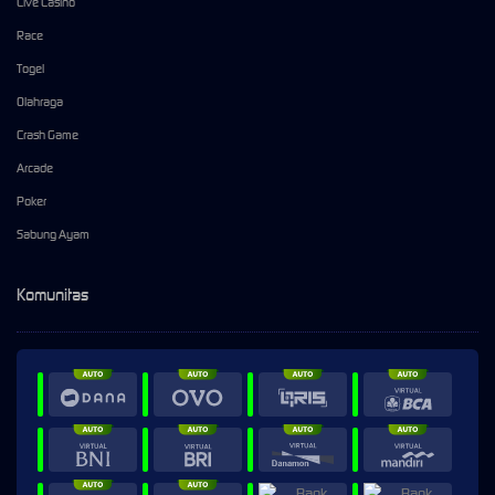
Live Casino
Race
Togel
Olahraga
Crash Game
Arcade
Poker
Sabung Ayam
Komunitas