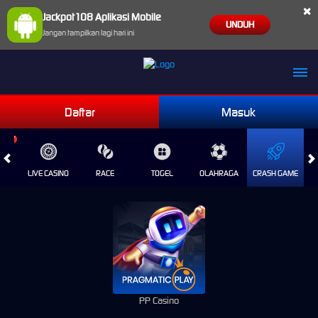
×
Jackpot108 Aplikasi Mobile
UNDUH
Jangan tampilkan lagi hari ini
Daftar
Masuk
S
LIVE CASINO
RACE
TOGEL
OLAHRAGA
CRASH GAME
PP Casino