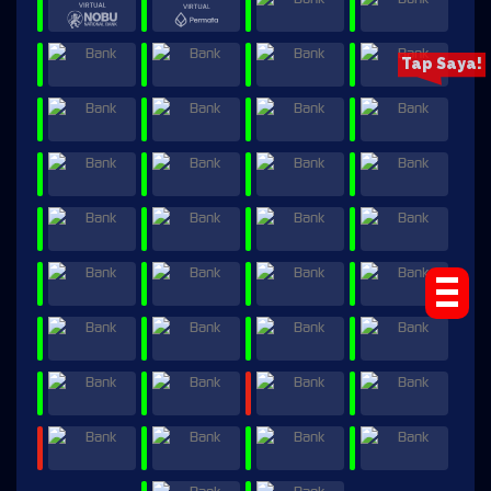
Tap Saya!