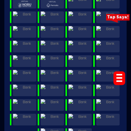
Tap Saya!